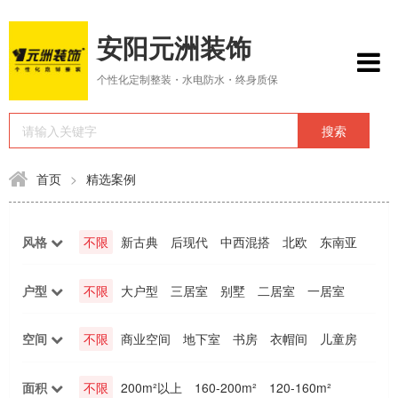
安阳元洲装饰
个性化定制整装・水电防水・终身质保
首页
>
精选案例
风格
不限
新古典
后现代
中西混搭
北欧
东南亚
地中海
美式
中式
田园
欧式
新中式
现代简约
轻奢
户型
不限
大户型
三居室
别墅
二居室
一居室
四居室
挑空、复式
工装
空间
不限
商业空间
地下室
书房
衣帽间
儿童房
阳台
餐厅
玄关
卫生间
卧室
厨房
客厅
面积
不限
200m²以上
160-200m²
120-160m²