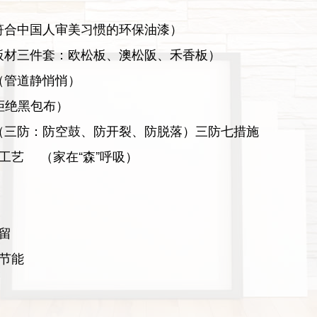
符合中国人审美习惯的环保油漆）
板材三件套：欧松板、澳松阪、禾香板）
（管道静悄悄）
拒绝黑包布）
（三防：防空鼓、防开裂、防脱落）三防七措施
工艺 （家在“森”呼吸）
留
节能