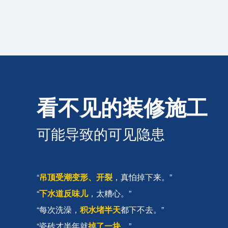
看不见的装修施工
可能导致的可见隐患
“
吊顶受潮变形、开裂
，真怕掉下来。”
“
下水道反味儿
，太糟心。”
“每次洗澡，
积水堵半天
都下不去。”
“瓷砖才半年就
掉了一块
。”