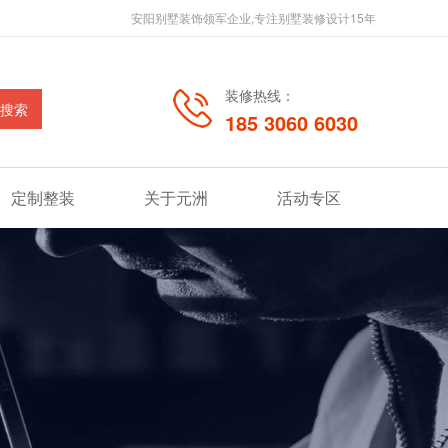
安阳别墅装饰领军企业,专注别墅装修设计15年
装修热线：
185 3060 6030
定制整装
关于元洲
活动专区