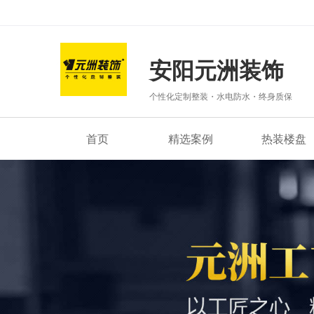
安阳元洲装饰
个性化定制整装・水电防水・终身质保
首页
精选案例
热装楼盘