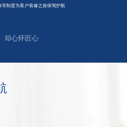
无赦等制度为客户装修之旅保驾护航
、却心怀匠心
航